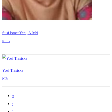
Susi Ismet Yeni, A.Md
NIP: -
Yosi Trasiska
NIP: -
«
‹
1