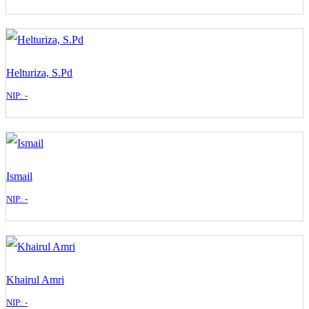
Helturiza, S.Pd
NIP: -
Ismail
NIP: -
Khairul Amri
NIP: -