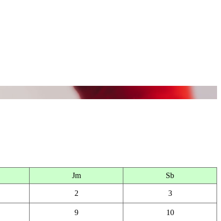
Jm
Sb
2
3
9
10