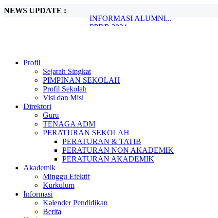
NEWS UPDATE :
INFORMASI ALUMNI...
PPDB 2024...
Penanggulangan Bullying, Begini Caranya
Metode Pembelajaran Untuk Kurikulum M
Peran Guru dalam Membentuk Karakter Si
PENGUMUMAN KELULUSAN...
Profil
PPDB SMA NEGERI 1 TIGO NAGARI.
Sejarah Singkat
Ada Rahasia di Balik Kebiasaan Membaca
PIMPINAN SEKOLAH
Beasiswa bagi Peraih Medali Olimpiade Sa
Profil Sekolah
SPMB 2026...
Visi dan Misi
Direktori
Guru
TENAGA ADM
PERATURAN SEKOLAH
PERATURAN & TATIB
PERATURAN NON AKADEMIK
PERATURAN AKADEMIK
Akademik
Minggu Efektif
Kurkulum
Informasi
Kalender Pendidikan
Berita