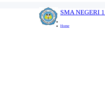
SMA NEGERI 1
...
erdeka...
swa: Lebih dari Sekada...
Home
..
...
ins...