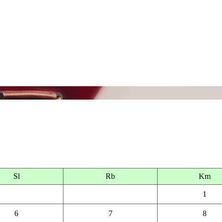
Sl
Rb
Km
1
6
7
8