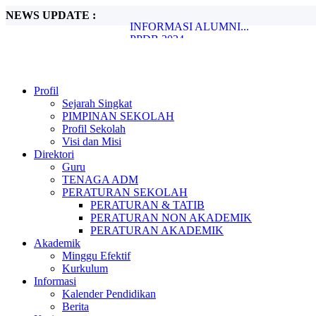
NEWS UPDATE :
INFORMASI ALUMNI...
PPDB 2024...
Penanggulangan Bullying, Begini Caranya
Metode Pembelajaran Untuk Kurikulum M
Peran Guru dalam Membentuk Karakter Si
PENGUMUMAN KELULUSAN...
Profil
PPDB SMA NEGERI 1 TIGO NAGARI.
Sejarah Singkat
Ada Rahasia di Balik Kebiasaan Membaca
PIMPINAN SEKOLAH
Beasiswa bagi Peraih Medali Olimpiade Sa
Profil Sekolah
SPMB 2026...
Visi dan Misi
Direktori
Guru
TENAGA ADM
PERATURAN SEKOLAH
PERATURAN & TATIB
PERATURAN NON AKADEMIK
PERATURAN AKADEMIK
Akademik
Minggu Efektif
Kurkulum
Informasi
Kalender Pendidikan
Berita