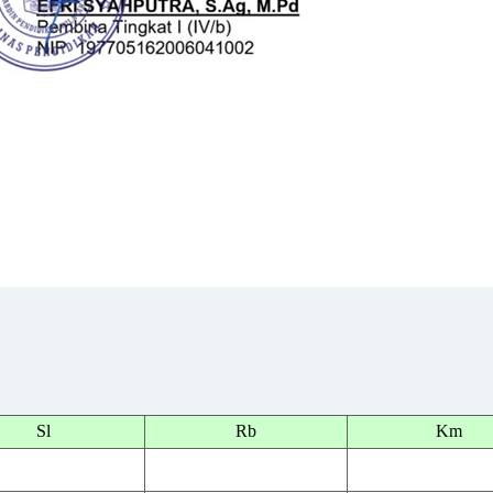
Sl
Rb
Km