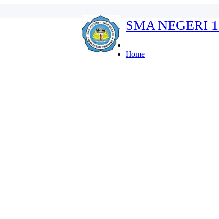
SMA NEGERI 1
...
erdeka...
swa: Lebih dari Sekada...
Home
..
...
ins...