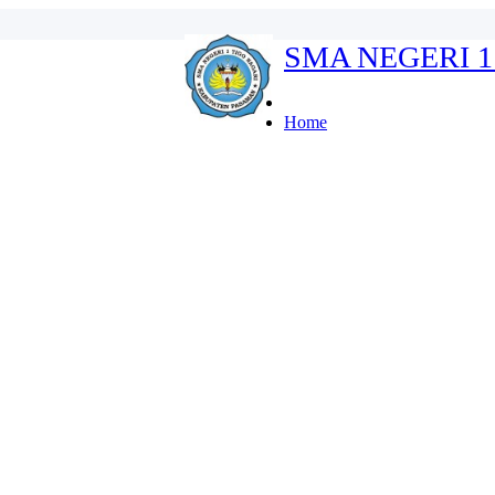
SMA NEGERI 1
...
erdeka...
swa: Lebih dari Sekada...
Home
..
...
ins...