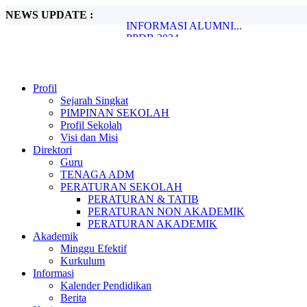
NEWS UPDATE :
INFORMASI ALUMNI...
PPDB 2024...
Penanggulangan Bullying, Begini Caranya
Metode Pembelajaran Untuk Kurikulum M
Peran Guru dalam Membentuk Karakter Si
PENGUMUMAN KELULUSAN...
Profil
PPDB SMA NEGERI 1 TIGO NAGARI.
Sejarah Singkat
Ada Rahasia di Balik Kebiasaan Membaca
PIMPINAN SEKOLAH
Beasiswa bagi Peraih Medali Olimpiade Sa
Profil Sekolah
SPMB 2026...
Visi dan Misi
Direktori
Guru
TENAGA ADM
PERATURAN SEKOLAH
PERATURAN & TATIB
PERATURAN NON AKADEMIK
PERATURAN AKADEMIK
Akademik
Minggu Efektif
Kurkulum
Informasi
Kalender Pendidikan
Berita