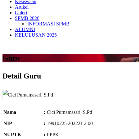
Kesiswaan
Artikel
Galeri
SPMB 2026
INFORMASI SPMB
ALUMNI
KELULUSAN 2025
Guru
Detail Guru
Nama
:
Cici Purnamasari, S.Pd
NIP
:
19910225 202221 2 00
NUPTK
:
PPPK